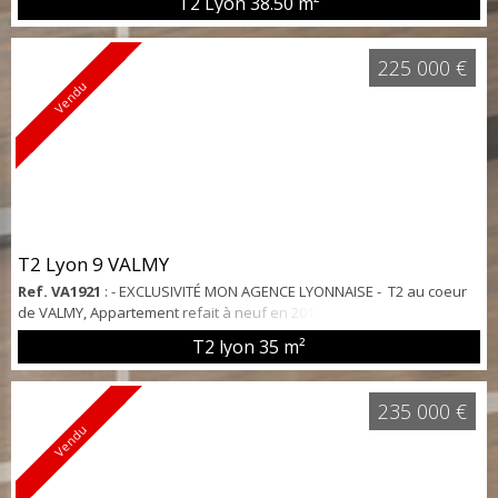
T2 Lyon
38.50 m²
WC neuf et évier cuisine neuf également. Situé au 1 er étage sur 2
d'un immeuble de 1970 avec son petit jardin accessible par les
occupants de l'immeuble. À quelques pas du métro Grange Blanche
225 000 €
et à 7 minute...
Vendu
T2 Lyon 9 VALMY
Ref. VA1921
: - EXCLUSIVITÉ MON AGENCE LYONNAISE - T2 au coeur
de VALMY, Appartement refait à neuf en 2019, décoré et meublé par
un architecte d'intérieur. A proximité : Place VALMY, tous
T2 lyon
35 m²
commerces, transports en communs ( Bus , Metro D à 200m),
Grandes écoles (Campus René Cassin) Vous serez séduit par la
luminosité et l'ambiance chaleureuse de cet appartement, situé
235 000 €
dans une rue peu pas...
Vendu