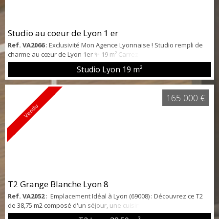
Studio au coeur de Lyon 1 er
Ref. VA2066
: Exclusivité Mon Agence Lyonnaise ! Studio rempli de
charme au cœur de Lyon 1er ✨ 19 m² Carrez (25 m² au sol) de
charme authentique et modernité ✨ Découvrez ce superbe studio
Studio Lyon
19 m²
entièrement rénové, niché dans un immeuble du XVIIIe siècle, au
cœur des Pentes de la Croix Rousse, l'un des quartiers les plus
prisés de Lyon ! 🌟 Caractéristiques du bien : - Superficie : 19 m²
165 000 €
Carrez, 25 m² a...
Vendu
T2 Grange Blanche Lyon 8
Ref. VA2052
: Emplacement Idéal à Lyon (69008) : Découvrez ce T2
de 38,75 m2 composé d'un séjour, une cuisine indépendante et
d'une chambre. Appartement fraichement repeint, parquet rénové,