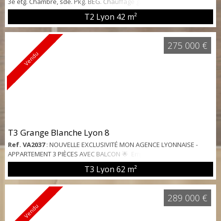
3e étg. Chambre, sde. Pkg. BEG. Chauffage gaz.
T2 Lyon
42 m²
275 000 €
Vendu
T3 Grange Blanche Lyon 8
Ref. VA2037
: NOUVELLE EXCLUSIVITÉ MON AGENCE LYONNAISE -
APPARTEMENT 3 PIÈCES AVEC BALCON 🌟 Emplacement Idéal à Lyon
(69008) : Découvrez ce lumineux appartement de 62 m² avec deux
T3 Lyon
62 m²
chambres, parfaitement situé au 11 passage des Alouettes. À
quelques pas du métro Grange Blanche et à 7 minutes de la place
Ambroise Courtois, cet appartement offre un cadre de vie
289 000 €
exceptionnel, combinant calme et acce...
Vendu