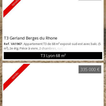
Vendu
T3 Gerland Berges du Rhone
Ref. VA1967
: Appartement T3 de 68 m² exposé sud-est avec balc. (5
m²), 2e étg. Pièce à vivre, 2 chambres, cuis. amén. Sde, wc. Cave et
pkg. Vue sur jardin.
T3 Lyon
68 m²
335 000 €
Vendu