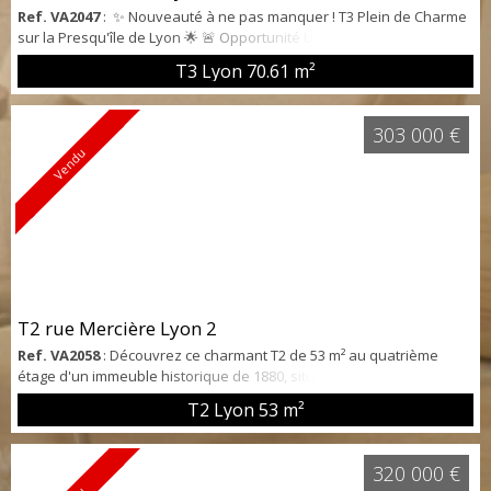
Ref. VA2047
: ✨ Nouveauté à ne pas manquer ! T3 Plein de Charme
sur la Presqu'île de Lyon 🌟 🚨 Opportunité Unique : Découvrez ce
T3 de 70 m², perle rare au 5ème étage d'un immeuble historique de
T3 Lyon
70.61 m²
1860, situé dans un des quartiers les plus prisés de Lyon. 🏛️ Vue
Imprenable et Emplacement de Rêve : Situé sur la presqu'île, à
l'angle de la Rue Édouard Herriot, profitez d'une vue magnifique
303 000 €
sur ...
Vendu
T2 rue Mercière Lyon 2
Ref. VA2058
: Découvrez ce charmant T2 de 53 m² au quatrième
étage d'un immeuble historique de 1880, situé au cœur de la
presqu'île lyonnaise. 🌆 Ce bien bénéficie d'une luminosité
T2 Lyon
53 m²
exceptionnelle grâce à son exposition sud-ouest et offre un cadre
de vie enchanteur dans l'une des rues les plus emblématiques de
Lyon.🔑 Idéal pour : Premier achat ou investissement locatif.💼 Ce
320 000 €
que vous gagnez : Un accès pr...