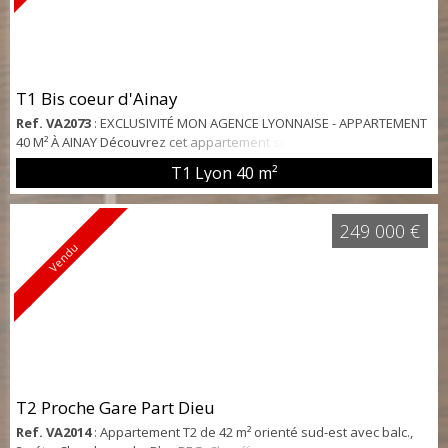
T1 Bis coeur d'Ainay
Ref. VA2073
: EXCLUSIVITÉ MON AGENCE LYONNAISE - APPARTEMENT
40 M² À AINAY Découvrez cet appartement situé dans un immeuble
de caractère au cœur du quartier prisé d’Ainay, apprécié pour sa
T1 Lyon
40 m²
proximité avec les commerces, les écoles et les transports. Les
atouts de ce bien : - Superficie : 40 m² avec un beau potentiel pour
un aménagement en T1 bis. - Charme de l’ancien : Hauteur sous
249 000 €
plafond de plus d...
Vendu
T2 Proche Gare Part Dieu
Ref. VA2014
: Appartement T2 de 42 m² orienté sud-est avec balc.,