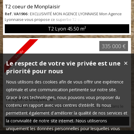
T2 coeur de Monplaisir
Ref. VA1906
: EXCLUSIVITÉ MON AGENCE LYONNAISE Mon Agence
Lyonnaise vous propose ce superbe T2 sur MONPLAISIR. Cet
appartement de 46 m² fraîchement rénové se situe au 2ème étage
T2 Lyon
45.50 m²
d'un bel immeuble ancien ayant appartenu aux Frères Lumière.
Vous y trouverez un séjour plein sud et la chambre au nord
donnant sur un jardin et un coin de verdure. Une belle cuisine
335 000 €
fonctionnelle entièrement aménagée et équi...
Vendu
Le respect de votre vie privée est une
✕
priorité pour nous
Nous utilisons des cookies afin de vous offrir une expérience
optimale et une communication pertinente sur notre site.
Grace à ces technologies, nous pouvons vous proposer du
T2 Lyon 6 Duquesne
contenu en rapport avec vos centres d'intérêt. Ils nous
Ref. VA2048
: ✨ Découvrez le Luxe Urbain - T2 Prestigieux dans le
6ème Arrondissement de Lyon ✨ 🚨 Nouveauté à Saisir ! Vous êtes
permettent également d'améliorer la qualité de nos services et
à la recherche d'un bien d'exception à Lyon ? Laissez-vous charmer
la convivialité de notre site internet. Nous utiliserons
T2 Lyon
54 m²
par ce T2 de prestige, niché au cœur du 6ème arrondissement, un
uniquement les données personnelles pour lesquelles vous
quartier réputé pour son élégance et sa qualité de vie. 📍