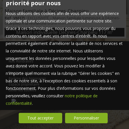
priorité pour nous
Maison familiale à Décines-Charpieu
Nous utilisons des cookies afin de vous offrir une expérience
Ref. VM371
: EXCLUSIVITÉ – Maison familiale lumineuse à Décines-
optimale et une communication pertinente sur notre site.
Charpieu À la recherche d’une maison spacieuse et confortable
Grace à ces technologies, nous pouvons vous proposer du
dans un secteur résidentiel au calme ? Cette propriété combine
Maison individuelle Décines-Charpieu
117 m²
lumière, volumes et potentiel. Ce qu’on aime : • 117 m² habitables,
contenu en rapport avec vos centres d'intérêt. Ils nous
bien agencés • Séjour traversant de 42 m², baigné de lumière •
permettent également d'améliorer la qualité de nos services et
Cuisine indépendante moderne et équipée • 3 chambres, salle de
bains avec baigno...
la convivialité de notre site internet. Nous utiliserons
uniquement les données personnelles pour lesquelles vous
Nos Honoraires
avez donné votre accord. Vous pouvez les modifier à
Plan du site
n'importe quel moment via la rubrique "Gérer les cookies" en
Mentions Légales
Barème des honoraires
bas de notre site, à l'exception des cookies essentiels à son
Espace propriétaire
fonctionnement. Pour plus d'informations sur vos données
Gérer les cookies
personnelles, veuillez consulter
notre politique de
Logiciel de transaction
confidentialité
.
Tout accepter
Personnaliser