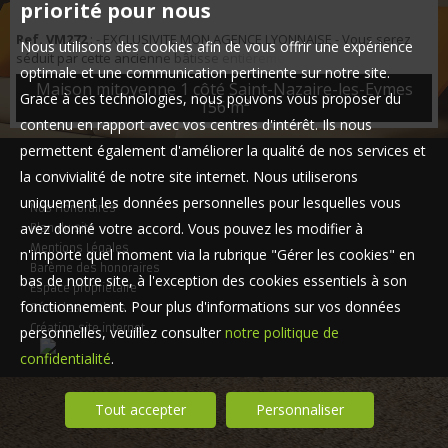
priorité pour nous
Ref. VM272
: - EXCLUSIVITE MON AGENCE LYONNAISE - Vous serez
Nous utilisons des cookies afin de vous offrir une expérience
séduit par cette ancienne bâtisse entièrement rénovée. Située en
optimale et une communication pertinente sur notre site.
bordure de la route de Chambéry vous serez séduit par cette
Maison mitoyenne 1 côté Saint-Nazaire-les-Eymes
maison de ville qui cache un patio de 20 m² et un jardin de 40 m² au
Grace à ces technologies, nous pouvons vous proposer du
156 m²
calme. Une grande cuisine ouverte / salle à mangé de 30 m²
contenu en rapport avec vos centres d'intérêt. Ils nous
donnant sur un salon de 29m² avec bar et cheminée. Une salle
permettent également d'améliorer la qualité de nos services et
d'eau / buanderie co...
la convivialité de notre site internet. Nous utiliserons
uniquement les données personnelles pour lesquelles vous
Nos Honoraires
avez donné votre accord. Vous pouvez les modifier à
Plan du site
Mentions Légales
n'importe quel moment via la rubrique "Gérer les cookies" en
Barème des honoraires
bas de notre site, à l'exception des cookies essentiels à son
Espace propriétaire
fonctionnement. Pour plus d'informations sur vos données
Gérer les cookies
Création site internet
personnelles, veuillez consulter
notre politique de
confidentialité
.
Tout accepter
Personnaliser