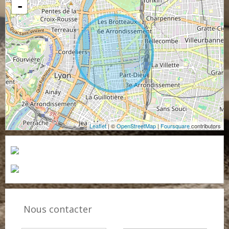
-
Leaflet
| ©
OpenStreetMap
|
Foursquare
contributors
Nous contacter