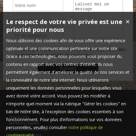
Le respect de votre vie privée est une
✕
priorité pour nous
Nous utilisons des cookies afin de vous offrir une expérience
optimale et une communication pertinente sur notre site.
J'accepte le traitement de mes données personnelles
conformément au RGPD.
En savoir plus
Grace à ces technologies, nous pouvons vous proposer du
contenu en rapport avec vos centres d'intérêt. Ils nous
permettent également d'améliorer la qualité de nos services et
la convivialité de notre site internet. Nous utiliserons
uniquement les données personnelles pour lesquelles vous
avez donné votre accord. Vous pouvez les modifier à
n'importe quel moment via la rubrique "Gérer les cookies" en
bas de notre site, à l'exception des cookies essentiels à son
Nos Honoraires
Plan du site
fonctionnement. Pour plus d'informations sur vos données
Mentions Légales
personnelles, veuillez consulter
notre politique de
Barème des honoraires
confidentialité
.
Espace propriétaire