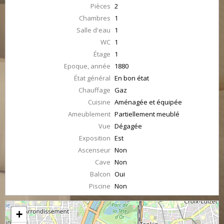
Pièces
2
Chambres
1
Salle d'eau
1
WC
1
Étage
1
Epoque, année
1880
État général
En bon état
Chauffage
Gaz
Cuisine
Aménagée et équipée
Ameublement
Partiellement meublé
Vue
Dégagée
Exposition
Est
Ascenseur
Non
Cave
Non
Balcon
Oui
Piscine
Non
+