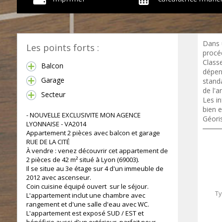
Dans 
Les points forts :
procéd
Class
Balcon
dépen
Garage
standa
de l'a
Secteur
Les in
bien e
- NOUVELLE EXCLUSIVITE MON AGENCE
Géori
LYONNAISE - VA2014
Appartement 2 pièces avec balcon et garage
RUE DE LA CITÉ
À vendre : venez découvrir cet appartement de
2 pièces de 42 m² situé à Lyon (69003).
Il se situe au 3e étage sur 4 d'un immeuble de
2012 avec ascenseur.
Coin cuisine équipé ouvert sur le séjour.
Ty
L'appartement inclut une chambre avec
rangement et d'une salle d'eau avec WC.
L'appartement est exposé SUD / EST et