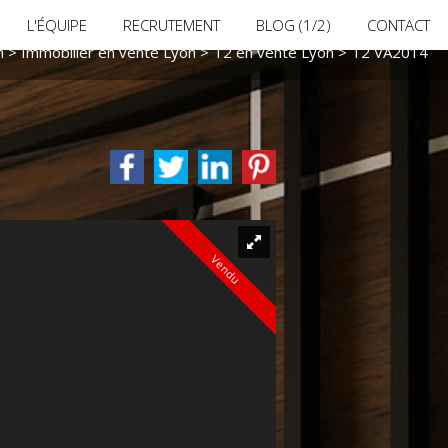
T2 PROCHE GARE PART DIEU
L'ÉQUIPE
RECRUTEMENT
BLOG (1/2)
CONTACT
n
>
Immobilier en vente Lyon
>
T2 en vente Lyon
> T2 VA2014
Vendu