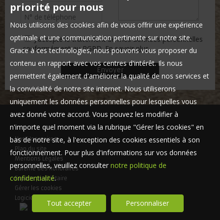
priorité pour nous
Nous utilisons des cookies afin de vous offrir une expérience
optimale et une communication pertinente sur notre site.
J'accepte le traitement de mes données personnelles
conformément au RGPD.
En savoir plus
Grace à ces technologies, nous pouvons vous proposer du
contenu en rapport avec vos centres d'intérêt. Ils nous
permettent également d'améliorer la qualité de nos services et
la convivialité de notre site internet. Nous utiliserons
uniquement les données personnelles pour lesquelles vous
avez donné votre accord. Vous pouvez les modifier à
n'importe quel moment via la rubrique "Gérer les cookies" en
bas de notre site, à l'exception des cookies essentiels à son
Nos Honoraires
Plan du site
fonctionnement. Pour plus d'informations sur vos données
Mentions Légales
personnelles, veuillez consulter
notre politique de
Barème des honoraires
confidentialité
.
Espace propriétaire
Gérer les cookies
Logiciel de transaction
Tout accepter
Personnaliser