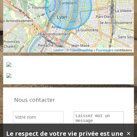
Leaflet
| ©
OpenStreetMap
|
Foursquare
contributors
Nous contacter
Le respect de votre vie privée est une
✕