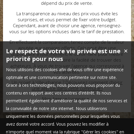
dépend du prix de vente.
La transparence au niveau des prix vous évite les
surprises, et vous permet de fixer votre budget.
Cependant, avant de choisir une agence, renseignez-
vous sur les options incluses dans le tarif de prestation.
En effectuant la comparaison, tenez compte de la valeur
ajoutée aux services offerts. Cela peut être une
Le respect de votre vie privée est une
✕
disponibilité à tout moment, le savoir-faire pour mettre
priorité pour nous
le bien en valeur, ou encore la facilité de trouver des
acheteurs. À vous de trouver l’agence qui correspond à
Nous utilisons des cookies afin de vous offrir une expérience
vos attentes.
optimale et une communication pertinente sur notre site.
Un projet à Villeurbanne ?
Découvrez comment choisir
Grace à ces technologies, nous pouvons vous proposer du
une agence dans cette commune !
contenu en rapport avec vos centres d'intérêt. Ils nous
Mon Agence Lyonnaise -
permettent également d'améliorer la qualité de nos services et
la convivialité de notre site internet. Nous utiliserons
uniquement les données personnelles pour lesquelles vous
avez donné votre accord. Vous pouvez les modifier à
n'importe quel moment via la rubrique "Gérer les cookies" en