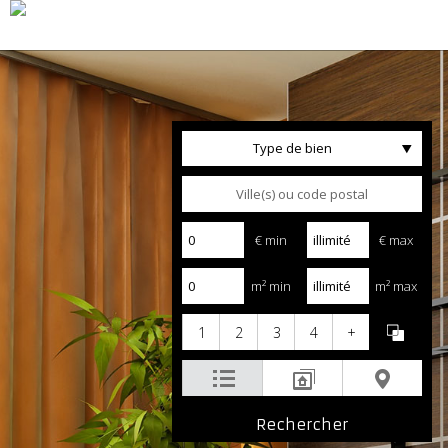
Type de bien
€ min
€ max
m² min
m² max
1
2
3
4
+