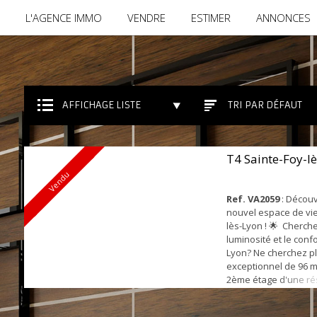
L'AGENCE IMMO
VENDRE
ESTIMER
ANNONCES
AFFICHAGE LISTE
TRI PAR DÉFAUT
T4 Sainte-Foy-l
Vendu
Ref. VA2059
: Découv
nouvel espace de vie
lès-Lyon ! 🌟 Cherch
luminosité et le conf
Lyon? Ne cherchez plu
exceptionnel de 96 m²
2ème étage d'une ré
sécurisée à Sainte-Fo
appartement travers