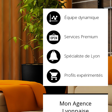
Équipe dynamique
Services Premium
Spécialiste de Lyon
Profils expérimentés
Mon Agence
Lyonnaise