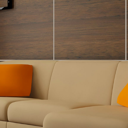
baigne dans la lumièr
offrant un espace acc
chaleureux. 🌄 Caracté